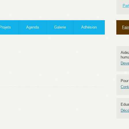
Par
Projets
Agenda
Galerie
Adhésion
Fai
Aidez
human
Dev
Pour
Cont
Edua
Déco