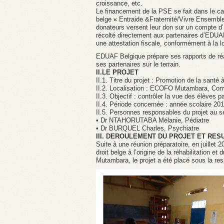
croissance, etc.
Le financement de la PSE se fait dans le c
belge « Entraide &Fraternité/Vivre Ensemble
donateurs versent leur don sur un compte d
récolté directement aux partenaires d’EDUAF 
une attestation fiscale, conformément à la lo
EDUAF Belgique prépare ses rapports de réali
ses partenaires sur le terrain.
II.LE PROJET
II.1. Titre du projet : Promotion de la santé 
II.2. Localisation : ECOFO Mutambara, Com
II.3. Objectif : contrôler la vue des élèves 
II.4. Période concernée : année scolaire 2
II.5. Personnes responsables du projet au 
• Dr NTAHORUTABA Mélanie, Pédiatre
• Dr BURQUEL Charles, Psychiatre
III. DEROULEMENT DU PROJET ET RE
Suite à une réunion préparatoire, en juillet
droit belge à l’origine de la réhabilitation
Mutambara, le projet a été placé sous la res