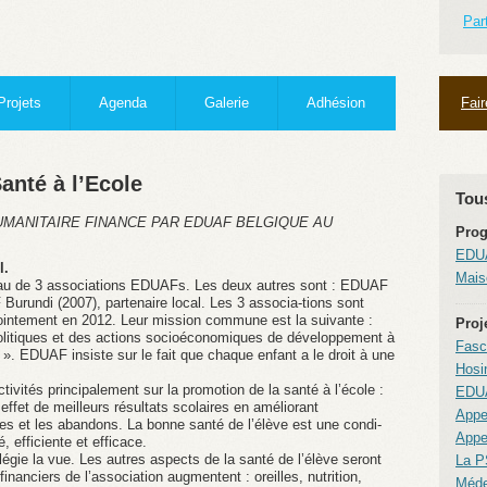
Par
Projets
Agenda
Galerie
Adhésion
Fai
anté à l’Ecole
Tous
MANITAIRE FINANCE PAR EDUAF BELGIQUE AU
Pro
EDUA
l.
Mais
seau de 3 associations EDUAFs. Les deux autres sont : EDUAF
rundi (2007), partenaire local. Les 3 associa-tions sont
jointement en 2012. Leur mission commune est la suivante :
Proj
olitiques et des actions socioéconomiques de développement à
Fasc
 ». EDUAF insiste sur le fait que chaque enfant a le droit à une
Hosi
ivités principalement sur la promotion de la santé à l’école :
EDUA
fet de meilleurs résultats scolaires en améliorant
Appe
ces et les abandons. La bonne santé de l’élève est une condi-
Appe
, efficiente et efficace.
égie la vue. Les autres aspects de la santé de l’élève seront
La P
nanciers de l’association augmentent : oreilles, nutrition,
Méde