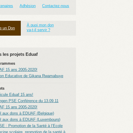
tenaires
Adhésion
Contactez-nous
À quoi mon don
re un Don
va-t-il servir ?
 les projets Eduaf
grammes
F 15 ans 2005-2020!
on Educative de Gikana Rwamabuye
ets
icule Eduaf 15 ans!
ngen PSE Conférence du 13.09.11
F 15 ans 2005-2020!
l aux dons à EDUAF (Belgique)
l aux dons à EDUAF (Luxembourg)
SE : Promotion de la Santé à l’Ecole
cine scolaire, promotion de la santé à