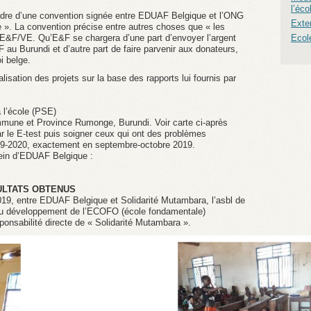
l’éco
adre d’une convention signée entre EDUAF Belgique et l’ONG
Exte
 ». La convention précise entre autres choses que « les
’E&F/VE. Qu’E&F se chargera d’une part d’envoyer l’argent
Ecol
au Burundi et d’autre part de faire parvenir aux donateurs,
i belge.
sation des projets sur la base des rapports lui fournis par
à l’école (PSE)
mune et Province Rumonge, Burundi. Voir carte ci-après
par le E-test puis soigner ceux qui ont des problèmes
019-2020, exactement en septembre-octobre 2019.
sein d’EDUAF Belgique :
SULTATS OBTENUS
 2019, entre EDUAF Belgique et Solidarité Mutambara, l’asbl de
 et du développement de l’ECOFO (école fondamentale)
ponsabilité directe de « Solidarité Mutambara ».