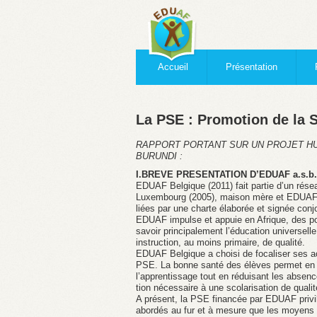
Accueil
Présentation
La PSE : Promotion de la S
RAPPORT PORTANT SUR UN PROJET HU
BURUNDI :
I.BREVE PRESENTATION D’EDUAF a.s.b.
EDUAF Belgique (2011) fait partie d’un ré
Luxembourg (2005), maison mère et EDUAF Bu
liées par une charte élaborée et signée con
EDUAF impulse et appuie en Afrique, des p
savoir principalement l’éducation universelle
instruction, au moins primaire, de qualité.
EDUAF Belgique a choisi de focaliser ses act
PSE. La bonne santé des élèves permet en ef
l’apprentissage tout en réduisant les absen
tion nécessaire à une scolarisation de qualité
A présent, la PSE financée par EDUAF privil
abordés au fur et à mesure que les moyens fi